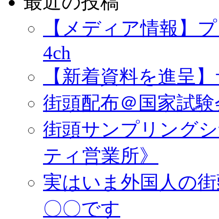
最近の投稿
【メディア情報】プ
4ch
【新着資料を進呈】
街頭配布＠国家試験
街頭サンプリングシ
ティ営業所》
実はいま外国人の街
〇〇です