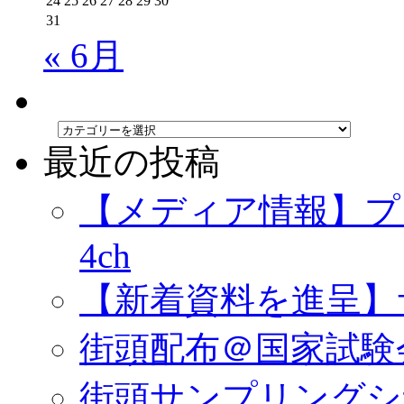
24
25
26
27
28
29
30
31
« 6月
最近の投稿
【メディア情報】プ
4ch
【新着資料を進呈】
街頭配布＠国家試験
街頭サンプリングシ