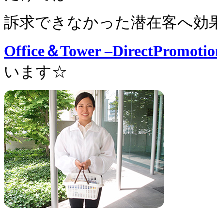
訴求できな
かった
潜在客へ効
Office＆Tower –DirectPromo
います☆