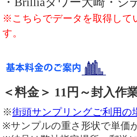
・Brilliaタワー大崎
※こちらでデータを取得して
す。
＜料金＞ 11円～
封入作業
※
街頭サンプリングご利用の場
※サンプルの重さ形状で単価