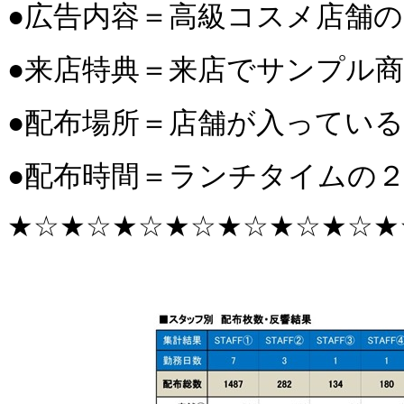
●広告内容＝高級コスメ店舗
●来店特典＝来店でサンプル
●配布場所＝店舗が入ってい
●配布時間＝ランチタイムの
★☆
★☆
★☆
★☆
★☆
★☆
★☆
★